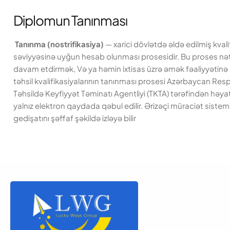
Diplomun Tanınması
Tanınma (nostrifikasiya)
— xarici dövlətdə əldə edilmiş kva
səviyyəsinə uyğun hesab olunması prosesidir. Bu proses nəticə
davam etdirmək, Və ya həmin ixtisas üzrə əmək fəaliyyətinə b
təhsil kvalifikasiyalarının tanınması prosesi Azərbaycan Resp
Təhsildə Keyfiyyət Təminatı Agentliyi (TKTA) tərəfindən həya
yalnız elektron qaydada qəbul edilir. Ərizəçi müraciət sistem
gedişatını şəffaf şəkildə izləyə bilir