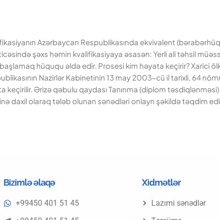
lifikasiyanın Azərbaycan Respublikasında ekvivalent (bərabərhüqu
sində şəxs həmin kvalifikasiyaya əsasən: Yerli ali təhsil müəssi
aşlamaq hüququ əldə edir. Prosesi kim həyata keçirir? Xarici ölkə
ublikasının Nazirlər Kabinetinin 13 may 2003-cü il tarixli, 64 nöm
ta keçirilir. Ərizə qəbulu qaydası Tanınma (diplom təsdiqlənməsi
inə daxil olaraq tələb olunan sənədləri onlayn şəkildə təqdim ed
Bizimlə əlaqə
Xidmətlər
+99450 401 51 45
Lazımi sənədlər