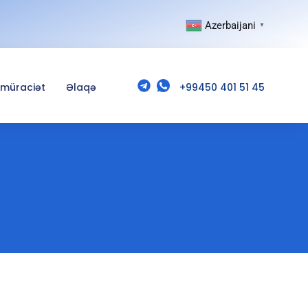
Azerbaijani
▼
 müraciət
Əlaqə
+99450 401 51 45