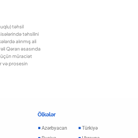
qlu) təhsil
sələrində təhsilini
lərdə alınmış ali
rəli Qərarı əsasında
) üçün müraciət
ir və prosesin
Ölkələr
Azərbyacan
Türkiyə