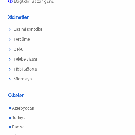
⏱︎
Bağlıdır: Bazar günü
Xidmətlər
Lazımi sənədlər
Tərcümə
Qəbul
Tələbə vizası
Tibbi Sığorta
Miqrasiya
Ölkələr
Azərbyacan
Türkiyə
Rusiya