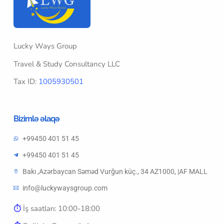
Lucky Ways Group
Travel & Study Consultancy LLC
Tax ID:
1005930501
Bizimlə əlaqə
+99450 401 51 45
+99450 401 51 45
Bakı ,Azərbaycan Səməd Vurğun küç., 34 AZ1000, |AF MALL
info@luckywaysgroup.com
⏱︎
İş saatları: 10:00-18:00