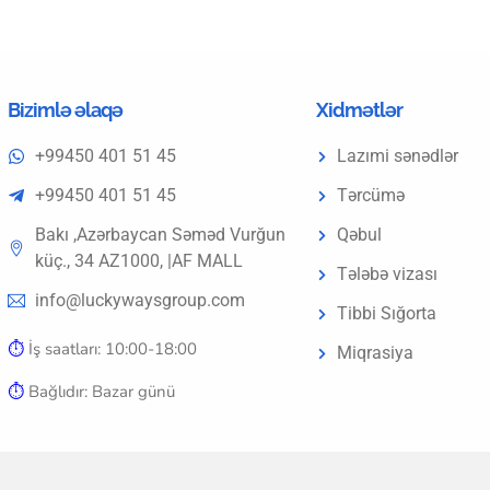
Bizimlə əlaqə
Xidmətlər
+99450 401 51 45
Lazımi sənədlər
+99450 401 51 45
Tərcümə
Bakı ,Azərbaycan Səməd Vurğun
Qəbul
küç., 34 AZ1000, |AF MALL
Tələbə vizası
info@luckywaysgroup.com
Tibbi Sığorta
⏱︎
İş saatları: 10:00-18:00
Miqrasiya
⏱︎
Bağlıdır: Bazar günü