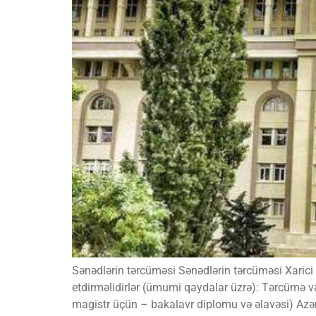
Sənədlərin tərcüməsi Sənədlərin tərcüməsi Xarici
etdirməlidirlər (ümumi qaydalar üzrə): Tərcümə və 
magistr üçün – bakalavr diplomu və əlavəsi) Azərb