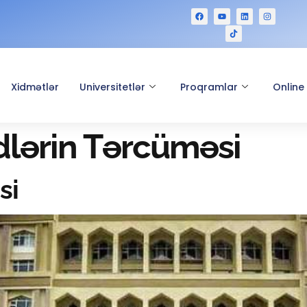
Xidmətlər
Universitetlər
Proqramlar
Online
lərin Tərcüməsi
si