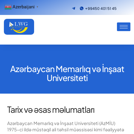
Azerbaijani
▼
+99450 401 51 45
Azərbaycan Memarlıq və İnşaat
Universiteti
Tarix və əsas məlumatları
Azərbaycan Memarlıq və İnşaat Universiteti (AzMİU)
1975-ci ildə müstəqil ali təhsil müəssisəsi kimi fəaliyyətə