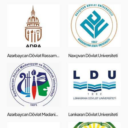
Azərbaycan Dövlət Rəssamlıq Akademiyası
Naxçıvan Dövlət Universiteti
Azərbaycan Dövlət Mədəniyyət və İncəsənət Universiteti
Lənkəran Dövlət Universiteti