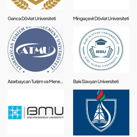
Gəncə Dövlət Universiteti
Mingəçevir Dövlət Universiteti
Azərbaycan Turizm və Menecment Universiteti
Bakı Slavyan Universiteti