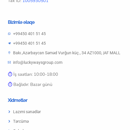
Tax ID:
1005930501
Bizimlə əlaqə
+99450 401 51 45
+99450 401 51 45
Bakı ,Azərbaycan Səməd Vurğun küç., 34 AZ1000, |AF MALL
info@luckywaysgroup.com
⏱︎
İş saatları: 10:00-18:00
⏱︎
Bağlıdır: Bazar günü
Xidmətlər
Lazımi sənədlər
Tərcümə