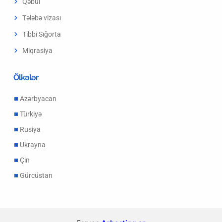
Qəbul
Tələbə vizası
Tibbi Sığorta
Miqrasiya
Ölkələr
Azərbyacan
Türkiyə
Rusiya
Ukrayna
Çin
Gürcüstan