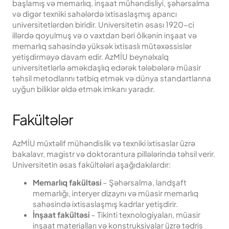
başlamış və memarlıq, inşaat mühəndisliyi, şəhərsalma
və digər texniki sahələrdə ixtisaslaşmış aparıcı
universitetlərdən biridir. Universitetin əsası 1920-ci
illərdə qoyulmuş və o vaxtdan bəri ölkənin inşaat və
memarlıq sahəsində yüksək ixtisaslı mütəxəssislər
yetişdirməyə davam edir. AzMİU beynəlxalq
universitetlərlə əməkdaşlıq edərək tələbələrə müasir
təhsil metodlarını tətbiq etmək və dünya standartlarına
uyğun biliklər əldə etmək imkanı yaradır.
Fakültələr
AzMİU müxtəlif mühəndislik və texniki ixtisaslar üzrə
bakalavr, magistr və doktorantura pillələrində təhsil verir.
Universitetin əsas fakültələri aşağıdakılardır:
Memarlıq fakültəsi
– Şəhərsalma, landşaft
memarlığı, interyer dizaynı və müasir memarlıq
sahəsində ixtisaslaşmış kadrlar yetişdirir.
İnşaat fakültəsi
– Tikinti texnologiyaları, müasir
inşaat materialları və konstruksiyalar üzrə tədris