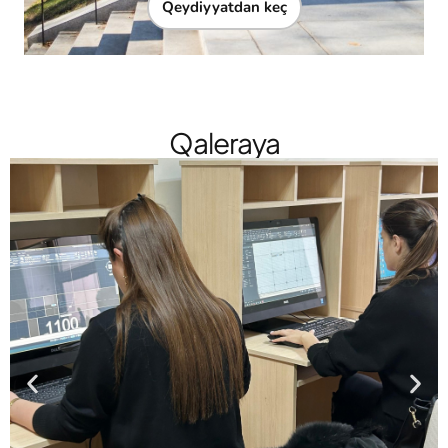
Qeydiyyatdan keç
Qaleraya