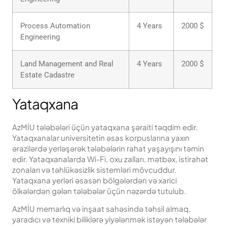
Process Automation
4 Years
2000 $
Engineering
Land Management and Real
4 Years
2000 $
Estate Cadastre
Yataqxana
AzMİU tələbələri üçün yataqxana şəraiti təqdim edir.
Yataqxanalar universitetin əsas korpuslarına yaxın
ərazilərdə yerləşərək tələbələrin rahat yaşayışını təmin
edir. Yataqxanalarda Wi-Fi, oxu zalları, mətbəx, istirahət
zonaları və təhlükəsizlik sistemləri mövcuddur.
Yataqxana yerləri əsasən bölgələrdən və xarici
ölkələrdən gələn tələbələr üçün nəzərdə tutulub.
AzMİU memarlıq və inşaat sahəsində təhsil almaq,
yaradıcı və texniki biliklərə yiyələnmək istəyən tələbələr