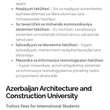
aparır.
Nəqliyyat fakültəsi
– Yol və nəqliyyat sistemlərinin
layihələndirilməsi və idarə olunması üzrə
mütəxəssislər hazırlayır.
Su təsərrüfatı və mühəndis kommunikasiya
sistemləri fakültəsi
– Su təchizatı, kanalizasiya
sistemləri və mühəndis infrastrukturu sahəsində
təhsil verir.
İqtisadiyyat və idarəetmə fakültəsi
– İnşaat
iqtisadiyyatı, menecment və layihə idarəçiliyi üzrə
ixtisaslaşır.
Mexanika və informasiya texnologiyaları fakültəsi
– İnşaat mexanikası, avtomatlaşdırılmış sistemlər
və informasiya texnologiyalarına yönəlmiş tədris
proqramlarını əhatə edir.
Azerbaijan Architecture and
Construction University
Tuition Fees for International Students