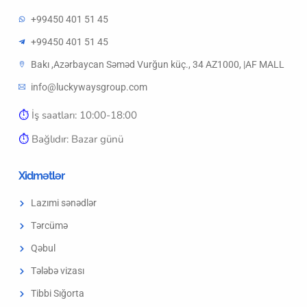
+99450 401 51 45
+99450 401 51 45
Bakı ,Azərbaycan Səməd Vurğun küç., 34 AZ1000, |AF MALL
info@luckywaysgroup.com
⏱︎
İş saatları: 10:00-18:00
⏱︎
Bağlıdır: Bazar günü
Xidmətlər
Lazımi sənədlər
Tərcümə
Qəbul
Tələbə vizası
Tibbi Sığorta