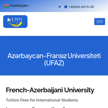
Azerbaijani
▼
+99450 401 51 45
Azərbaycan-Fransız Universiteti
(UFAZ)
French-Azerbaijani University
Tuition Fees for International Students