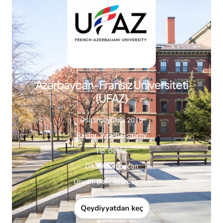
Azərbaycan-Fransız Universiteti
(UFAZ)
Əsası qoyulub: 2016
Rektor: Vazeh Əsgərov
Tip: Dövlət
Ölkə: Azərbaycan
Ünvan: Bakı, Azərbaycan
Qeydiyyatdan keç