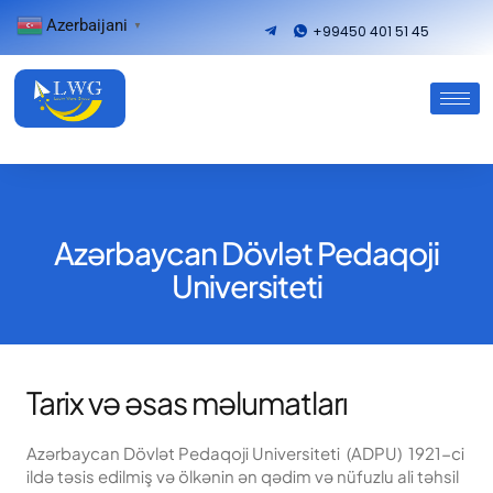
Azerbaijani
▼
+99450 401 51 45
Azərbaycan Dövlət Pedaqoji
Universiteti
Tarix və əsas məlumatları
Azərbaycan Dövlət Pedaqoji Universiteti (ADPU) 1921-ci
ildə təsis edilmiş və ölkənin ən qədim və nüfuzlu ali təhsil