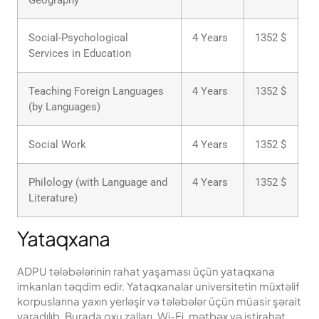
Social-Psychological
4 Years
1352 $
Services in Education
Teaching Foreign Languages
4 Years
1352 $
(by Languages)
Social Work
4 Years
1352 $
Philology (with Language and
4 Years
1352 $
Literature)
Yataqxana
ADPU tələbələrinin rahat yaşaması üçün yataqxana
imkanları təqdim edir. Yataqxanalar universitetin müxtəlif
korpuslarına yaxın yerləşir və tələbələr üçün müasir şərait
yaradılıb. Burada oxu zalları, Wi-Fi, mətbəx və istirahət