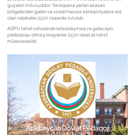
guşələri mövcuddur. Yataqxana yerləri əsasən
bölgələrdən gələn və sosial həssas kateqoriyalara aid
olan tələbələr üçün nəzərdə tutulub.
ADPU təhsil sahəsində ixtisaslaşmaq və gələcəyin
pedaqoqu olmaq istəyənlər üçün ideal ali təhsil
müəssisəsidir.
Azərbaycan Dövlət Pedaqoji