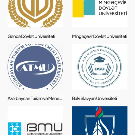
Gəncə Dövlət Universiteti
Mingəçevir Dövlət Universiteti
Azərbaycan Turizm və Menecment Universiteti
Bakı Slavyan Universiteti