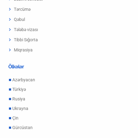
Tərcümə
Qəbul
Tələbə vizası
Tibbi Sığorta
Miqrasiya
Ölkələr
Azərbyacan
Türkiyə
Rusiya
Ukrayna
Çin
Gürcüstan