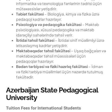
informatika və texnologiya fənlərinin tədrisi üçün
mütəxəssislər yetişdirir.
Təbiət fakültəsi
– Biologiya, kimya və fizika üzrə
pedaqoji kadrlar hazırlayır.
Psixologiya və pedaqogika fakültəsi
– Məktəb
psixologiyası, xüsusi pedaqogika və məktəb
idarəçiliyi sahələrində təhsil verir.
İbtidai təhsil fakültəsi
– İbtidai sinif müəllimliyi üzrə
ixtisaslaşmış kadrlar yetişdirir.
Məktəbəqədər təhsil fakültəsi
– Uşaq bağçaları və
məktəbəqədər təhsil müəssisələri üçün
pedaqoqlar hazırlayır.
Bədən tərbiyəsi və fiziki hazırlıq fakültəsi
– İdman
və fiziki tərbiyə müəllimləri üçün nəzərdə tutulmuş
fakültədir.
Azerbaijan State Pedagogical
University
Tuition Fees for International Students