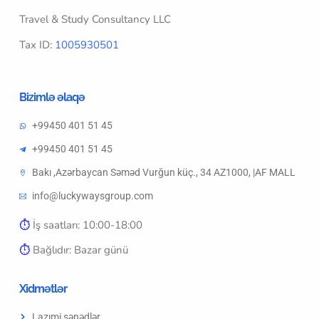
Travel & Study Consultancy LLC
Tax ID:
1005930501
Bizimlə əlaqə
+99450 401 51 45
+99450 401 51 45
Bakı ,Azərbaycan Səməd Vurğun küç., 34 AZ1000, |AF MALL
info@luckywaysgroup.com
⏱︎
İş saatları: 10:00-18:00
⏱︎
Bağlıdır: Bazar günü
Xidmətlər
Lazımi sənədlər