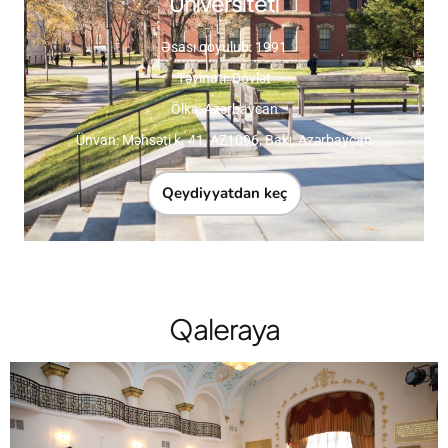
Universiteti
Əsası qoyulub: 1991
Təyinatı: Dövlət
Ölkə: Azərbaycan
Ünvan: Məhsəti k. 41, AZ1096, Bakı, Azərbaycan
Qeydiyyatdan keç
Qaleraya