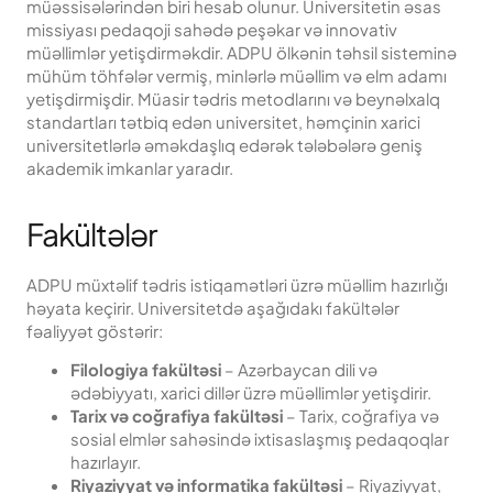
müəssisələrindən biri hesab olunur. Universitetin əsas
missiyası pedaqoji sahədə peşəkar və innovativ
müəllimlər yetişdirməkdir. ADPU ölkənin təhsil sisteminə
mühüm töhfələr vermiş, minlərlə müəllim və elm adamı
yetişdirmişdir. Müasir tədris metodlarını və beynəlxalq
standartları tətbiq edən universitet, həmçinin xarici
universitetlərlə əməkdaşlıq edərək tələbələrə geniş
akademik imkanlar yaradır.
Fakültələr
ADPU müxtəlif tədris istiqamətləri üzrə müəllim hazırlığı
həyata keçirir. Universitetdə aşağıdakı fakültələr
fəaliyyət göstərir:
Filologiya fakültəsi
– Azərbaycan dili və
ədəbiyyatı, xarici dillər üzrə müəllimlər yetişdirir.
Tarix və coğrafiya fakültəsi
– Tarix, coğrafiya və
sosial elmlər sahəsində ixtisaslaşmış pedaqoqlar
hazırlayır.
Riyaziyyat və informatika fakültəsi
– Riyaziyyat,